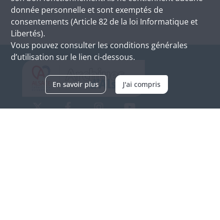
donnée personnelle et sont exemptés de
consentements (Article 82 de la loi Informatique et
Libertés).
Vous pouvez consulter les conditions générales
d’utilisation sur le lien ci-dessous.
En savoir plus
J'ai compris
Archives d'Alsace - Site de Colmar
Bâtiment M / Cité administrative
3, rue Fleischhauer
F-68026 COLMAR
(+33) 3 89 21 97 00
Nous contacter