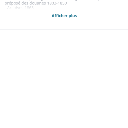
préposé des douanes 1803-1850
- Archives 1863
- Instruction publique: instituteurs et cours d'adultes 1841-
Afficher plus
1869
- Culte 1811-1850
- Aide aux indigents 1831-1867
- Contentieux 1801-1852
1837: contestation au sujet d'un droit de parcours revendiqué
par la commune de Lièpvre
1839-1840: contestation avec la commune d'Orschwiller (Bas-
Rhin) au sujet du partage d'un terrain de l'ancienne
Gemeinmarck