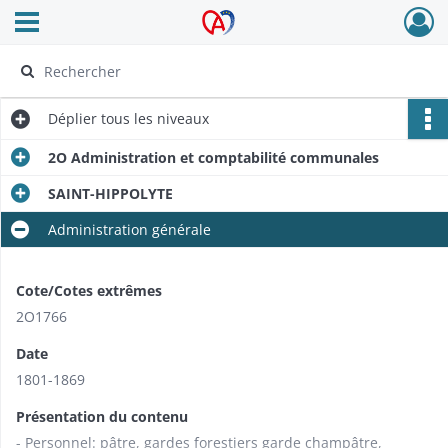
Ouvrir le menu déroulant
Archives Alsace - Colmar
Déplier
tous les niveaux
2O Administration et comptabilité communales
SAINT-HIPPOLYTE
Administration générale
Cote/Cotes extrêmes
2O1766
Date
1801-1869
Présentation du contenu
- Personnel: pâtre, gardes forestiers garde champâtre,