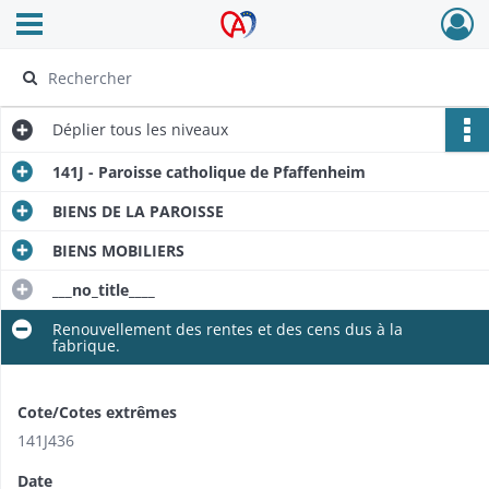
Ouvrir le menu déroulant
Archives Alsace - Colmar
Déplier
tous les niveaux
141J - Paroisse catholique de Pfaffenheim
BIENS DE LA PAROISSE
BIENS MOBILIERS
___no_title____
Renouvellement des rentes et des cens dus à la
fabrique.
Cote/Cotes extrêmes
141J436
Date