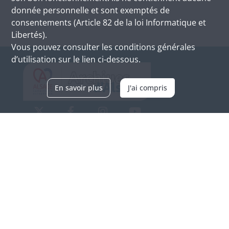
donnée personnelle et sont exemptés de
consentements (Article 82 de la loi Informatique et
Libertés).
Vous pouvez consulter les conditions générales
d’utilisation sur le lien ci-dessous.
En savoir plus
J'ai compris
Archives d'Alsace - Site de Colmar
Bâtiment M / Cité administrative
3, rue Fleischhauer
F-68026 COLMAR
(+33) 3 89 21 97 00
Nous contacter