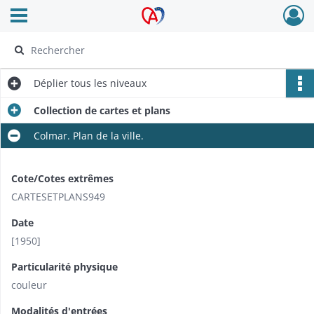
Ouvrir le menu déroulant
Archives Alsace - Colmar
Déplier
tous les niveaux
Collection de cartes et plans
Colmar. Plan de la ville.
Cote/Cotes extrêmes
CARTESETPLANS949
Date
[1950]
Particularité physique
couleur
Modalités d'entrées