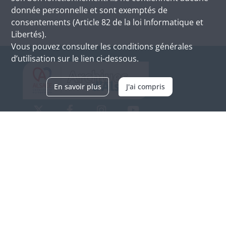
donnée personnelle et sont exemptés de
consentements (Article 82 de la loi Informatique et
Libertés).
Vous pouvez consulter les conditions générales
d’utilisation sur le lien ci-dessous.
En savoir plus
J'ai compris
Archives d'Alsace - Site de Colmar
Bâtiment M / Cité administrative
3, rue Fleischhauer
F-68026 COLMAR
(+33) 3 89 21 97 00
Nous contacter