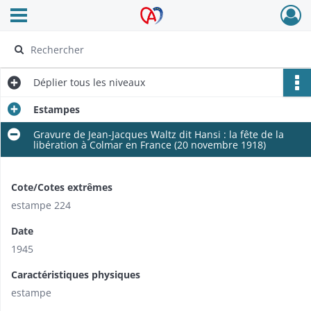
Ouvrir le menu déroulant
Archives Alsace - Colmar
Déplier
tous les niveaux
Estampes
Gravure de Jean-Jacques Waltz dit Hansi : la fête de la
libération à Colmar en France (20 novembre 1918)
Cote/Cotes extrêmes
estampe 224
Date
1945
Caractéristiques physiques
estampe