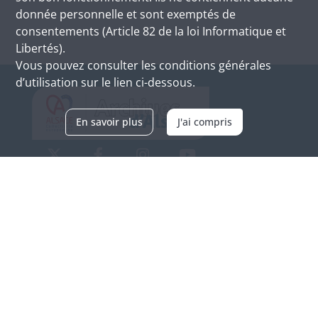
donnée personnelle et sont exemptés de
consentements (Article 82 de la loi Informatique et
Libertés).
Vous pouvez consulter les conditions générales
d’utilisation sur le lien ci-dessous.
En savoir plus
J'ai compris
Archives d'Alsace - Site de Colmar
Bâtiment M / Cité administrative
3, rue Fleischhauer
F-68026 COLMAR
(+33) 3 89 21 97 00
Nous contacter