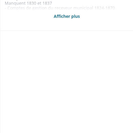
Manquent 1830 et 1837
- Comptes de gestion du receveur municipal 1824-1870
Manque 1803
Afficher plus
- Budgets 1861-1869