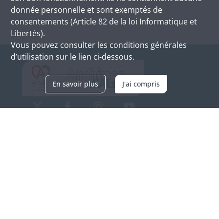
donnée personnelle et sont exemptés de
consentements (Article 82 de la loi Informatique et
Libertés).
Vous pouvez consulter les conditions générales
d’utilisation sur le lien ci-dessous.
En savoir plus
J'ai compris
Archives d'Alsace - Site de Colmar
Bâtiment M / Cité administrative
3, rue Fleischhauer
F-68026 COLMAR
(+33) 3 89 21 97 00
Nous contacter