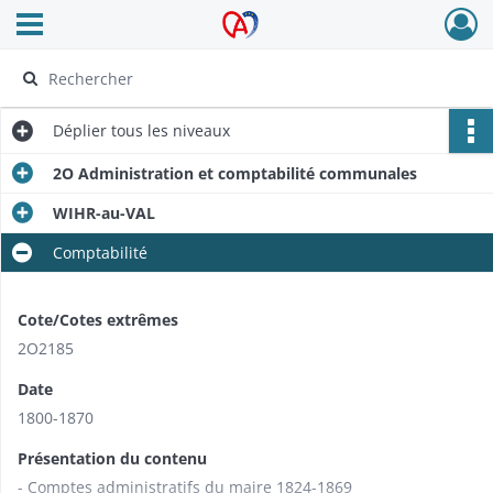
Ouvrir le menu déroulant
Archives Alsace - Colmar
Déplier
tous les niveaux
2O Administration et comptabilité communales
WIHR-au-VAL
Comptabilité
Cote/Cotes extrêmes
2O2185
Date
1800-1870
Présentation du contenu
- Comptes administratifs du maire 1824-1869