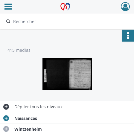
Ouvrir le menu déroulant
Archives Alsace - Colmar
415 medias
Déplier
tous les niveaux
Naissances
Wintzenheim