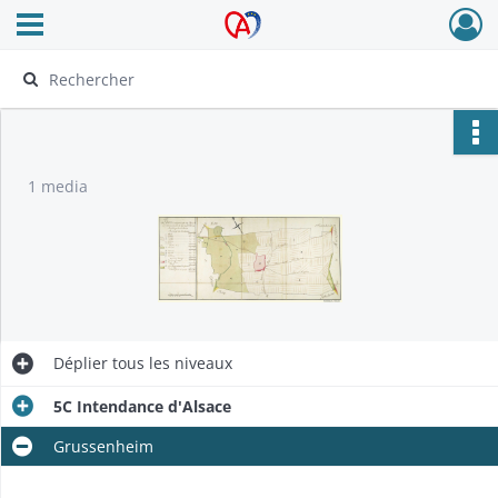
Ouvrir le menu déroulant
Archives Alsace - Colmar
1 media
Déplier
tous les niveaux
5C Intendance d'Alsace
Grussenheim