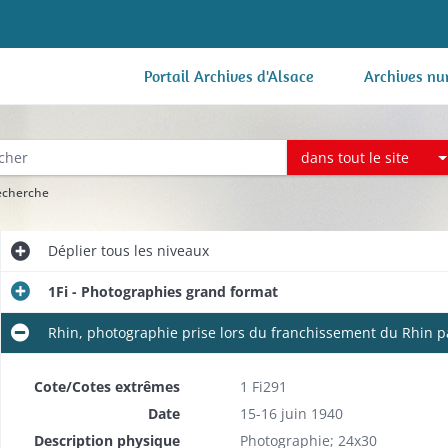
Portail Archives d'Alsace
Archives nu
dans tout le site
recherche
Déplier
tous les niveaux
1Fi - Photographies grand format
Rhin, photographie prise lors du franchissement du Rhin pa
Cote/Cotes extrêmes
1 Fi291
Date
15-16 juin 1940
Description physique
Photographie; 24x30