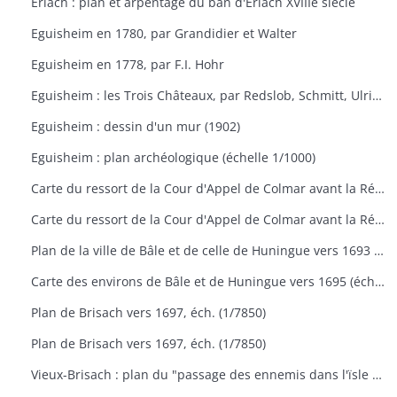
Erlach : plan et arpentage du ban d'Erlach XVIIIe siècle
Eguisheim en 1780, par Grandidier et Walter
Eguisheim en 1778, par F.I. Hohr
Eguisheim : les Trois Châteaux, par Redslob, Schmitt, Ulrich
Eguisheim : dessin d'un mur (1902)
Eguisheim : plan archéologique (échelle 1/1000)
Carte du ressort de la Cour d'Appel de Colmar avant la Réforme de 1959
Carte du ressort de la Cour d'Appel de Colmar avant la Réforme de 1959
Plan de la ville de Bâle et de celle de Huningue vers 1693 (échelle 300 toises)
Carte des environs de Bâle et de Huningue vers 1695 (éch. 1/50000)
Plan de Brisach vers 1697, éch. (1/7850)
Plan de Brisach vers 1697, éch. (1/7850)
Vieux-Brisach : plan du "passage des ennemis dans l'ïsle de Reignack en 1743" (éch. 600 toises)