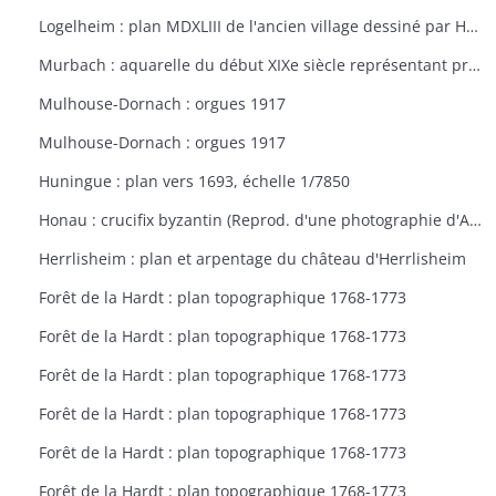
Logelheim : plan MDXLIII de l'ancien village dessiné par Haeffelin, curé de Logelheim, vers 1840. Copie de Jean Stoffel
Murbach : aquarelle du début XIXe siècle représentant probablement l'abbaye de Murbach
Mulhouse-Dornach : orgues 1917
Mulhouse-Dornach : orgues 1917
Huningue : plan vers 1693, échelle 1/7850
Honau : crucifix byzantin (Reprod. d'une photographie d'Adolphe Braun de 1872)
Herrlisheim : plan et arpentage du château d'Herrlisheim
Forêt de la Hardt : plan topographique 1768-1773
Forêt de la Hardt : plan topographique 1768-1773
Forêt de la Hardt : plan topographique 1768-1773
Forêt de la Hardt : plan topographique 1768-1773
Forêt de la Hardt : plan topographique 1768-1773
Forêt de la Hardt : plan topographique 1768-1773