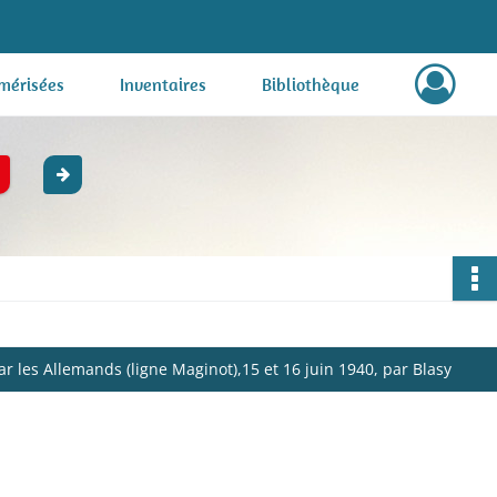
mérisées
Inventaires
Bibliothèque
r les Allemands (ligne Maginot),15 et 16 juin 1940, par Blasy