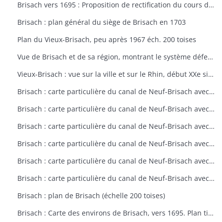
Brisach vers 1695 : Proposition de rectification du cours du Rhin et digue (éch. 500 toises)
Brisach : plan général du siège de Brisach en 1703
Plan du Vieux-Brisach, peu après 1967 éch. 200 toises
Vue de Brisach et de sa région, montrant le système défensif de la place forte avec têtes de pont sur les nombreuses îsles du Rhin (6/9/1638)
Vieux-Brisach : vue sur la ville et sur le Rhin, début XXe siècle
Brisach : carte particulière du canal de Neuf-Brisach avec ses environs (fin XVIIe siècle)
Brisach : carte particulière du canal de Neuf-Brisach avec ses environs (fin XVIIe siècle)
Brisach : carte particulière du canal de Neuf-Brisach avec ses environs (fin XVIIe siècle)
Brisach : carte particulière du canal de Neuf-Brisach avec ses environs (fin XVIIe siècle)
Brisach : carte particulière du canal de Neuf-Brisach avec ses environs (fin XVIIe siècle)
Brisach : carte particulière du canal de Neuf-Brisach avec ses environs (fin XVIIe siècle)
Brisach : plan de Brisach (échelle 200 toises)
Brisach : Carte des environs de Brisach, vers 1695. Plan tiré du 4e volume des Cartes des environs de plusieurs places (echelle 1/50000)