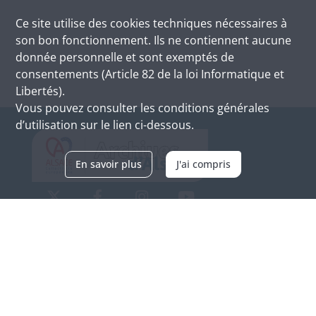
Ce site utilise des
cookies
techniques nécessaires à
son bon fonctionnement. Ils ne contiennent aucune
donnée personnelle et sont exemptés de
consentements (Article 82 de la loi Informatique et
Libertés).
Vous pouvez consulter les conditions générales
d’utilisation sur le lien ci-dessous.
En savoir plus
J'ai compris
Archives d'Alsace - Site de Colmar
Bâtiment M / Cité administrative
3, rue Fleischhauer
F-68026 COLMAR
(+33) 3 89 21 97 00