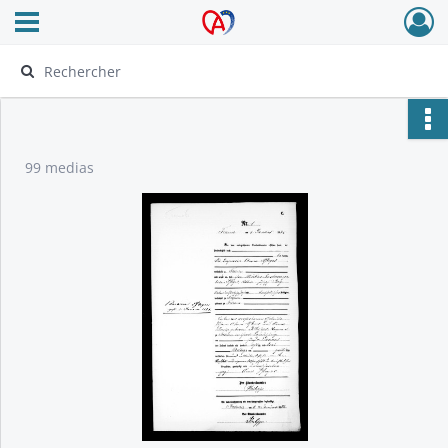
Ouvrir le menu déroulant
Archives Alsace - Colmar
99 medias