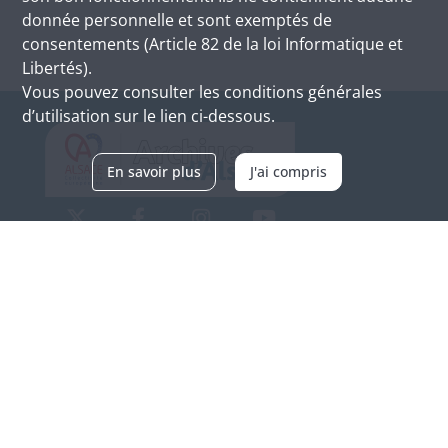
donnée personnelle et sont exemptés de
consentements (Article 82 de la loi Informatique et
Libertés).
Vous pouvez consulter les conditions générales
d’utilisation sur le lien ci-dessous.
En savoir plus
J'ai compris
Archives d'Alsace - Site de Colmar
Bâtiment M / Cité administrative
3, rue Fleischhauer
F-68026 COLMAR
(+33) 3 89 21 97 00
Nous contacter