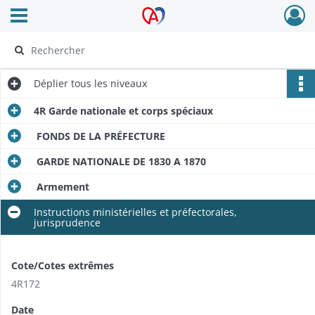
Ouvrir le menu déroulant
Archives Alsace - Colmar
Déplier
tous les niveaux
4R Garde nationale et corps spéciaux
FONDS DE LA PRÉFECTURE
GARDE NATIONALE DE 1830 A 1870
Armement
Instructions ministérielles et préfectorales,
jurisprudence
Cote/Cotes extrêmes
4R172
Date