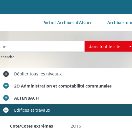
Portail Archives d'Alsace
Archives nu
dans tout le site
recherche
Déplier
tous les niveaux
2O Administration et comptabilité communales
ALTENBACH
Edifices et travaux
Cote/Cotes extrêmes
2O16