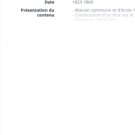
Date
1823-1869
Présentation du
- Maison commune et d'école 
contenu
- Construction d'un mur sur le
- Fontaines 1823-1832
- Assurance des bâtiments co