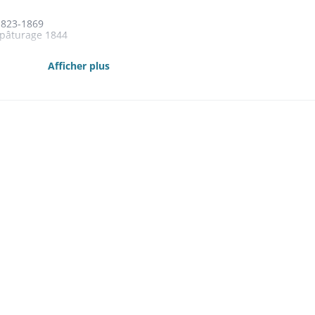
1823-1869
 pâturage 1844
mmunaux contre l'incendie 1845
Afficher plus