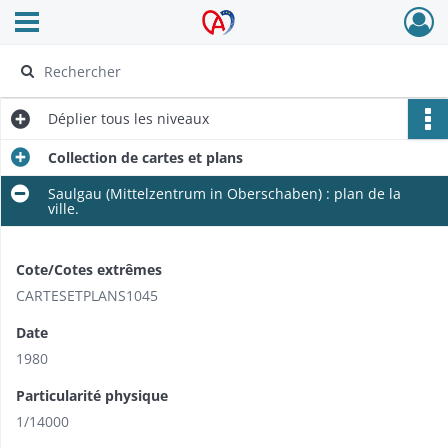
Ouvrir le menu déroulant
Archives Alsace - Colmar
Déplier
tous les niveaux
Collection de cartes et plans
Saulgau (Mittelzentrum in Oberschaben) : plan de la
ville.
Cote/Cotes extrêmes
CARTESETPLANS1045
Date
1980
Particularité physique
1/14000