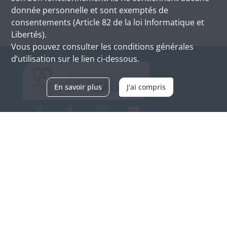
donnée personnelle et sont exemptés de
consentements (Article 82 de la loi Informatique et
Libertés).
Vous pouvez consulter les conditions générales
d’utilisation sur le lien ci-dessous.
En savoir plus
J'ai compris
Archives d'Alsace - Site de Colmar
Bâtiment M / Cité administrative
3, rue Fleischhauer
F-68026 COLMAR
(+33) 3 89 21 97 00
Nous contacter