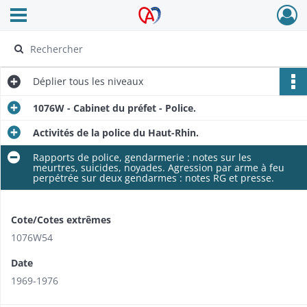
Ouvrir le menu déroulant
Archives Alsace - Colmar
Déplier
tous les niveaux
1076W - Cabinet du préfet - Police.
Activités de la police du Haut-Rhin.
Rapports de police, gendarmerie : notes sur les
meurtres, suicides, noyades. Agression par arme à feu
perpétrée sur deux gendarmes : notes RG et presse.
Cote/Cotes extrêmes
1076W54
Date
1969-1976