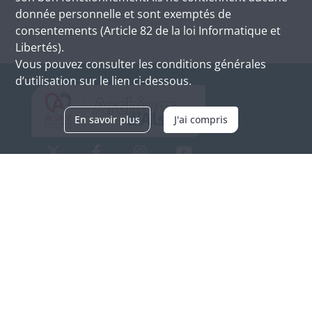
donnée personnelle et sont exemptés de
consentements (Article 82 de la loi Informatique et
Libertés).
Vous pouvez consulter les conditions générales
d’utilisation sur le lien ci-dessous.
En savoir plus
J'ai compris
Archives d'Alsace - Site de Colmar
Bâtiment M / Cité administrative
3, rue Fleischhauer
F-68026 COLMAR
(+33) 3 89 21 97 00
Nous contacter