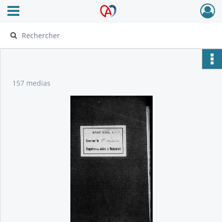
Ouvrir le menu déroulant
Archives Alsace - Colmar
157 medias