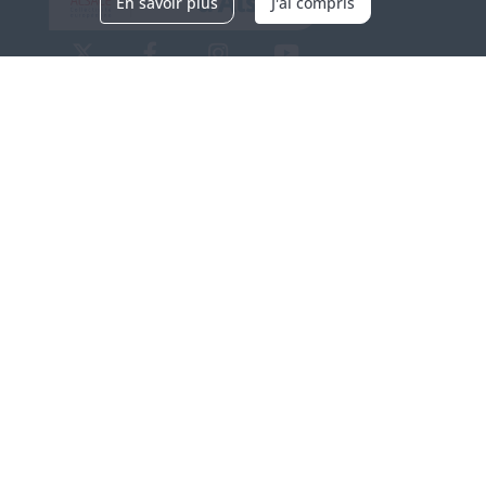
En savoir plus
J'ai compris
Archives d'Alsace - Site de Colmar
Bâtiment M / Cité administrative
3, rue Fleischhauer
F-68026 COLMAR
(+33) 3 89 21 97 00
Nous contacter
Horaires d'ouverture
Du mardi au vendredi
en continu de 9h à 17h
Venir