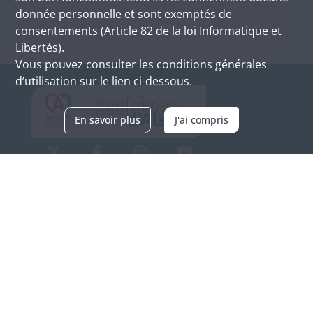
donnée personnelle et sont exemptés de
consentements (Article 82 de la loi Informatique et
Libertés).
Vous pouvez consulter les conditions générales
d’utilisation sur le lien ci-dessous.
En savoir plus
J'ai compris
Archives d'Alsace - Site de Colmar
Bâtiment M / Cité administrative
3, rue Fleischhauer
F-68026 COLMAR
(+33) 3 89 21 97 00
Nous contacter