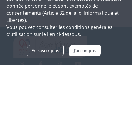
donnée personnelle et sont exemptés de
consentements (Article 82 de la loi Informatique et
Libertés).
Vous pouvez consulter les conditions générales
d’utilisation sur le lien ci-dessous.
En savoir plus
J'ai compris
Archives d'Alsace - Site de Colmar
Bâtiment M / Cité administrative
3, rue Fleischhauer
F-68026 COLMAR
(+33) 3 89 21 97 00
Nous contacter