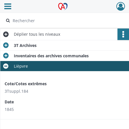
Ouvrir le menu déroulant
Archives Alsace - Colmar
Déplier
tous les niveaux
3T Archives
Inventaires des archives communales
Lièpvre
Cote/Cotes extrêmes
3Tsuppl.184
Date
1845