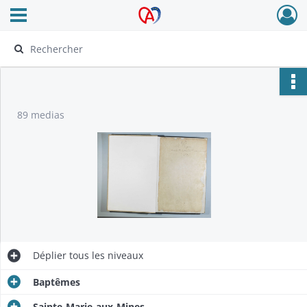
Ouvrir le menu déroulant
Archives Alsace - Colmar
89 medias
Déplier
tous les niveaux
Baptêmes
Sainte-Marie-aux-Mines