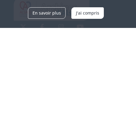
En savoir plus
J'ai compris
Archives d'Alsace - Site de Colmar
Bâtiment M / Cité administrative
3, rue Fleischhauer
F-68026 COLMAR
(+33) 3 89 21 97 00
Nous contacter
Horaires d'ouverture
Du mardi au vendredi
en continu de 9h à 17h