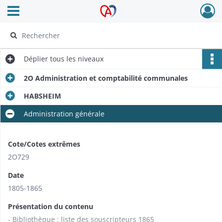
Ouvrir le menu déroulant
Archives Alsace - Colmar
Déplier
tous les niveaux
2O Administration et comptabilité communales
HABSHEIM
Administration générale
Cote/Cotes extrêmes
2O729
Date
1805-1865
Présentation du contenu
- Bibliothèque : liste des souscripteurs 1865