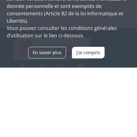
donnée personnelle et sont exemptés de
consentements (Article 82 de la loi Informatique et
Libertés).
Vous pouvez consulter les conditions générales
d’utilisation sur le lien ci-dessous.
En savoir plus
J'ai compris
Archives d'Alsace - Site de Colmar
Bâtiment M / Cité administrative
3, rue Fleischhauer
F-68026 COLMAR
(+33) 3 89 21 97 00
Nous contacter