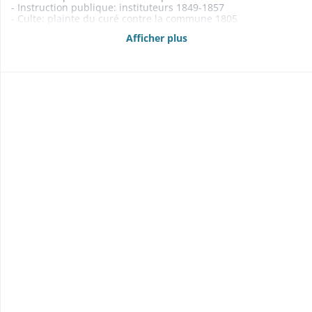
- Instruction publique: instituteurs 1849-1857
- Culte: plainte du curé contre la commune 1805
- Aide aux indigents 1855-1856
Afficher plus
- Contentieux 1820