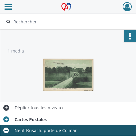
Ouvrir le menu déroulant
Archives Alsace - Colmar
1 media
Déplier
tous les niveaux
Cartes Postales
Neuf-Brisach, porte de Colmar