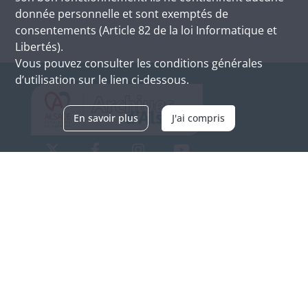
donnée personnelle et sont exemptés de
consentements (Article 82 de la loi Informatique et
Libertés).
Vous pouvez consulter les conditions générales
d’utilisation sur le lien ci-dessous.
En savoir plus
J'ai compris
Archives d'Alsace - Site de Colmar
Bâtiment M / Cité administrative
3, rue Fleischhauer
F-68026 COLMAR
(+33) 3 89 21 97 00
Nous contacter