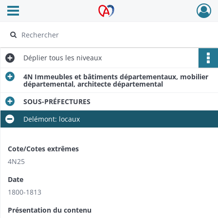
Ouvrir le menu déroulant
Archives Alsace - Colmar
Déplier
tous les niveaux
4N Immeubles et bâtiments départementaux, mobilier
départemental, architecte départemental
SOUS-PRÉFECTURES
Delémont: locaux
Cote/Cotes extrêmes
4N25
Date
1800-1813
Présentation du contenu