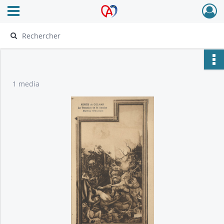
Ouvrir le menu déroulant
Archives Alsace - Colmar
1 media