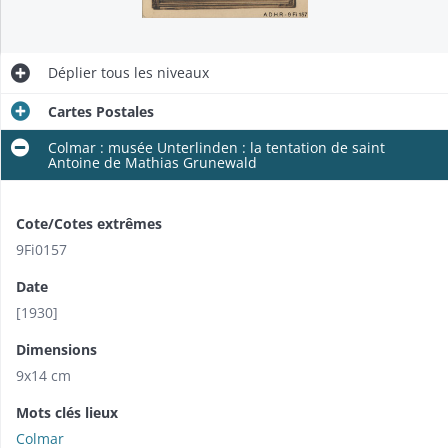
Déplier
tous les niveaux
Cartes Postales
Colmar : musée Unterlinden : la tentation de saint
Antoine de Mathias Grunewald
Cote/Cotes extrêmes
9Fi0157
Date
[1930]
Dimensions
9x14 cm
Mots clés lieux
Colmar