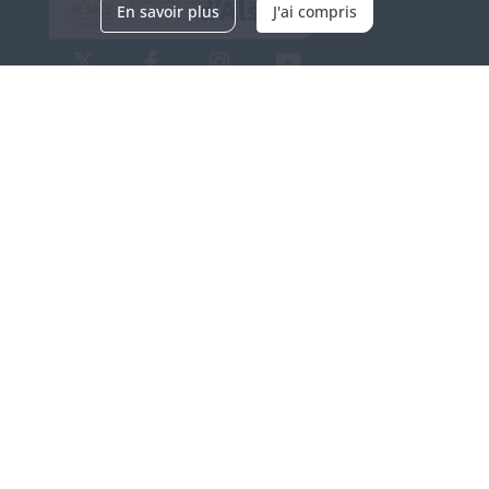
En savoir plus
J'ai compris
Archives d'Alsace - Site de Colmar
Bâtiment M / Cité administrative
3, rue Fleischhauer
F-68026 COLMAR
(+33) 3 89 21 97 00
Nous contacter
Horaires d'ouverture
Du mardi au vendredi
en continu de 9h à 17h
Venir