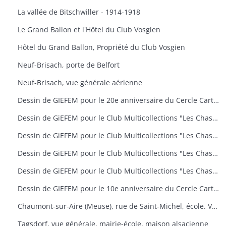
La vallée de Bitschwiller - 1914-1918
Le Grand Ballon et l'Hôtel du Club Vosgien
Hôtel du Grand Ballon, Propriété du Club Vosgien
Neuf-Brisach, porte de Belfort
Neuf-Brisach, vue générale aérienne
Dessin de GIEFEM pour le 20e anniversaire du Cercle Cartophile de Thann et de la Vallée de la Thur. 25-26 novembre 2006. carte n° 17
Dessin de GiEFEM pour le Club Multicollections "Les Chasseurs d'Images", Mulhouse. Carte n° 19 : "50 ans de carnaval à Mulhouse
Dessin de GiEFEM pour le Club Multicollections "Les Chasseurs d'Images", Mulhouse. Carte n° 20 : "L'univers de Tintin
Dessin de GiEFEM pour le Club Multicollections "Les Chasseurs d'Images", Mulhouse. Carte n° 17 : "Nounours a Cent ans
Dessin de GiEFEM pour le Club Multicollections "Les Chasseurs d'Images". Mulhouse. Carte n° 15
Dessin de GIEFEM pour le 10e anniversaire du Cercle Cartophile de Thann et de la Vallée de la Thur. Novembre 1997
Chaumont-sur-Aire (Meuse), rue de Saint-Michel, école. Vue d'une carte postale pour l'exposition de cartes postales anciennes (11 octobre 2009)
Tagsdorf, vue générale, mairie-école, maison alsacienne