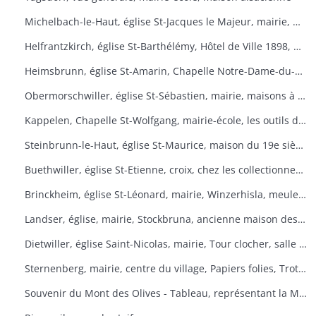
Michelbach-le-Haut, église St-Jacques le Majeur, mairie, maison 1832, fontaine, fête du pain
Helfrantzkirch, église St-Barthélémy, Hôtel de Ville 1898, maison alsacienne
Heimsbrunn, église St-Amarin, Chapelle Notre-Dame-du-Chêne, Maison Ste-Anne, mairie
Obermorschwiller, église St-Sébastien, mairie, maisons à colombages
Kappelen, Chapelle St-Wolfgang, mairie-école, les outils d'antan, chez le collectionneur de tracteurs
Steinbrunn-le-Haut, église St-Maurice, maison du 19e siècle, vue générale
Buethwiller, église St-Etienne, croix, chez les collectionneurs
Brinckheim, église St-Léonard, mairie, Winzerhisla, meule 1597, moulin
Landser, église, mairie, Stockbruna, ancienne maison des sœurs, Monastère St-Alphonse
Dietwiller, église Saint-Nicolas, mairie, Tour clocher, salle des fêtes
Sternenberg, mairie, centre du village, Papiers folies, Trotta Hisla
Souvenir du Mont des Olives - Tableau, représentant la Mort, à l'entrée du dortoir peint par Père M. Joseph (Baron de Géramb, général autrichien, mort en 1848 comme procurateur des Trappistes).