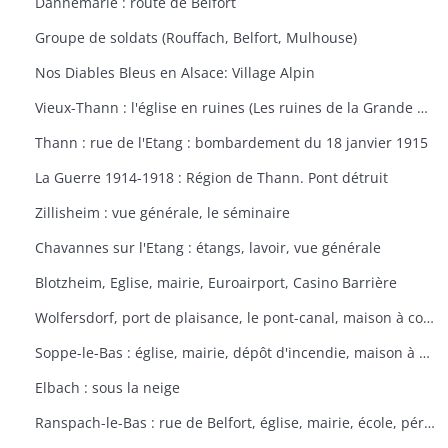
Dannemarie : route de Belfort
Groupe de soldats (Rouffach, Belfort, Mulhouse)
Nos Diables Bleus en Alsace: Village Alpin
Vieux-Thann : l'église en ruines (Les ruines de la Grande Guerre)
Thann : rue de l'Etang : bombardement du 18 janvier 1915
La Guerre 1914-1918 : Région de Thann. Pont détruit
Zillisheim : vue générale, le séminaire
Chavannes sur l'Etang : étangs, lavoir, vue générale
Blotzheim, Eglise, mairie, Euroairport, Casino Barrière
Wolfersdorf, port de plaisance, le pont-canal, maison à colombages
Soppe-le-Bas : église, mairie, dépôt d'incendie, maison à colombages
Elbach : sous la neige
Ranspach-le-Bas : rue de Belfort, église, mairie, école, périscolaire, platanes plantés sous Napoléon