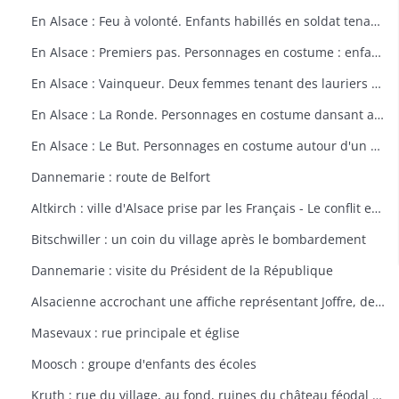
En Alsace : Feu à volonté. Enfants habillés en soldat tenant un fusil. Dessin par Delalain.
En Alsace : Premiers pas. Personnages en costume : enfant allant vers le drapeau français. Dessin par Delalain.
En Alsace : Vainqueur. Deux femmes tenant des lauriers et un homme en costume. Dessin par Delalain.
En Alsace : La Ronde. Personnages en costume dansant autour du drapeau français. Dessin par Delalain.
En Alsace : Le But. Personnages en costume autour d'un drapeau français. Dessin par Delalain
Dannemarie : route de Belfort
Altkirch : ville d'Alsace prise par les Français - Le conflit européen en 1914
Bitschwiller : un coin du village après le bombardement
Dannemarie : visite du Président de la République
Alsacienne accrochant une affiche représentant Joffre, dessin de Th. CROY
Masevaux : rue principale et église
Moosch : groupe d'enfants des écoles
Kruth : rue du village, au fond, ruines du château féodal de Wildenstein