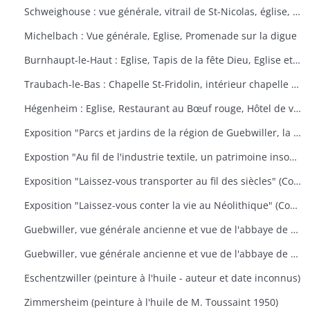
Schweighouse : vue générale, vitrail de St-Nicolas, église, la Doller
Michelbach : Vue générale, Eglise, Promenade sur la digue
Burnhaupt-le-Haut : Eglise, Tapis de la fête Dieu, Eglise et école, Office de la fête Dieu
Traubach-le-Bas : Chapelle St-Fridolin, intérieur chapelle et tableau, Ecole, rue principale
Hégenheim : Eglise, Restaurant au Bœuf rouge, Hôtel de ville, décors floraux
Exposition "Parcs et jardins de la région de Guebwiller, la culture d'un patrimoine florissant" (Communauté de Communes de la Région de Guebwiller, du 15 octobre 2010 au 31 janvier 2011)
Expostion "Au fil de l'industrie textile, un patrimoine insoupçonné" (Communauté de Communes de la Région de Guebwiller, du 11 septembre au 30 octobre 2009)
Exposition "Laissez-vous transporter au fil des siècles" (Communauté de Communes de la Région de Guebwiller, du 26 octobre 2012 au 19 janvier 2013)
Exposition "Laissez-vous conter la vie au Néolithique" (Communauté de Communes de la Région de Guebwiller, du 14 octobre 2011 au 26 janvier 2012)
Guebwiller, vue générale ancienne et vue de l'abbaye de Murbach.
Guebwiller, vue générale ancienne et vue de l'abbaye de Murbach.
Eschentzwiller (peinture à l'huile - auteur et date inconnus)
Zimmersheim (peinture à l'huile de M. Toussaint 1950)