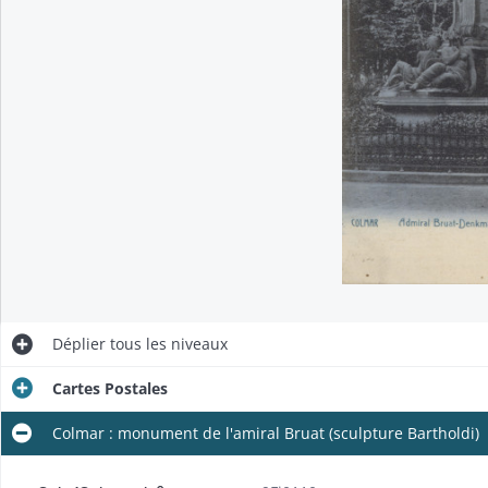
Déplier
tous les niveaux
Cartes Postales
Colmar : monument de l'amiral Bruat (sculpture Bartholdi)