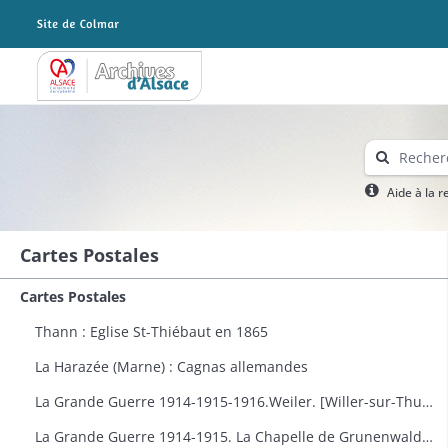
Archives Alsace - Colmar
Aide à la 
Cartes Postales
Cartes Postales
Thann : Eglise St-Thiébaut en 1865
La Harazée (Marne) : Cagnas allemandes
La Grande Guerre 1914-1915-1916.Weiler. [Willer-sur-Thur] : vue générale
La Grande Guerre 1914-1915. La Chapelle de Grunenwald près de Uderdersept habillés en soldat tenant un fusil. Dessin par Delalain.