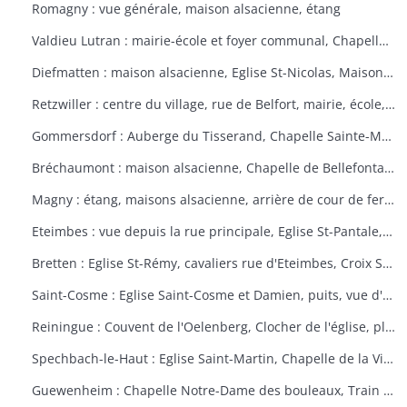
Romagny : vue générale, maison alsacienne, étang
Valdieu Lutran : mairie-école et foyer communal, Chapelle Notre Dame de la Pitié, calvaire, échelle d'écluses sens Valdieu-Retzwiller
Diefmatten : maison alsacienne, Eglise St-Nicolas, Maison natale Barthélémy Gross
Retzwiller : centre du village, rue de Belfort, mairie, école, décors floraux
Gommersdorf : Auberge du Tisserand, Chapelle Sainte-Marguerite, Calvaire rue des Tilleuls
Bréchaumont : maison alsacienne, Chapelle de Bellefontaine, rue de l'église, M.A.R.P.A. (Maison d'accueil rurale pour personne âgées)
Magny : étang, maisons alsacienne, arrière de cour de ferme
Eteimbes : vue depuis la rue principale, Eglise St-Pantale, maison alsacienne
Bretten : Eglise St-Rémy, cavaliers rue d'Eteimbes, Croix St-Eloi
Saint-Cosme : Eglise Saint-Cosme et Damien, puits, vue d'ensemble, ancien presbytère, mairie
Reiningue : Couvent de l'Oelenberg, Clocher de l'église, plan d'eau, cour de ferme
Spechbach-le-Haut : Eglise Saint-Martin, Chapelle de la Vierge, Christ du dimanche des rameaux sur l'âne, Vierge de la Pitié
Guewenheim : Chapelle Notre-Dame des bouleaux, Train de la Doller, lavoir, pierre borne, mur cimetière, Calvaire 1857 avec décorations florales