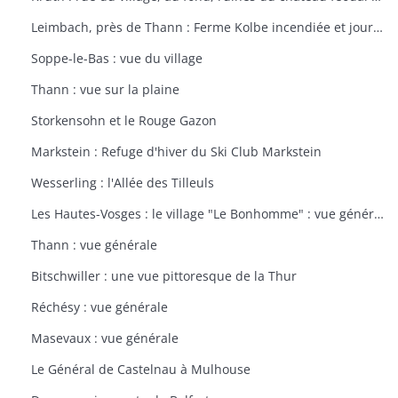
Leimbach, près de Thann : Ferme Kolbe incendiée et journellement bombardée avec les dépendances en ruines
Soppe-le-Bas : vue du village
Thann : vue sur la plaine
Storkensohn et le Rouge Gazon
Markstein : Refuge d'hiver du Ski Club Markstein
Wesserling : l'Allée des Tilleuls
Les Hautes-Vosges : le village "Le Bonhomme" : vue générale
Thann : vue générale
Bitschwiller : une vue pittoresque de la Thur
Réchésy : vue générale
Masevaux : vue générale
Le Général de Castelnau à Mulhouse