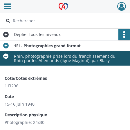
Ouvrir le menu déroulant
Archives Alsace - Colmar
Déplier
tous les niveaux
1Fi - Photographies grand format
Rhin, photographie prise lors du franchissement du
Rhin par les Allemands (ligne Maginot), par Blasy
Cote/Cotes extrêmes
1 Fi296
Date
15-16 juin 1940
Description physique
Photographie; 24x30