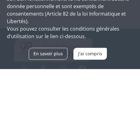
donnée personnelle et sont exemptés de
consentements (Article 82 de la loi Informatique et
Libertés).
Vous pouvez consulter les conditions générales
d’utilisation sur le lien ci-dessous.
En savoir plus
J'ai compris
Archives d'Alsace - Site de Colmar
Bâtiment M / Cité administrative
3, rue Fleischhauer
F-68026 COLMAR
(+33) 3 89 21 97 00
Nous contacter