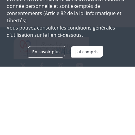
donnée personnelle et sont exemptés de
consentements (Article 82 de la loi Informatique et
Libertés).
Vous pouvez consulter les conditions générales
d’utilisation sur le lien ci-dessous.
En savoir plus
J'ai compris
Archives d'Alsace - Site de Colmar
Bâtiment M / Cité administrative
3, rue Fleischhauer
F-68026 COLMAR
(+33) 3 89 21 97 00
Nous contacter