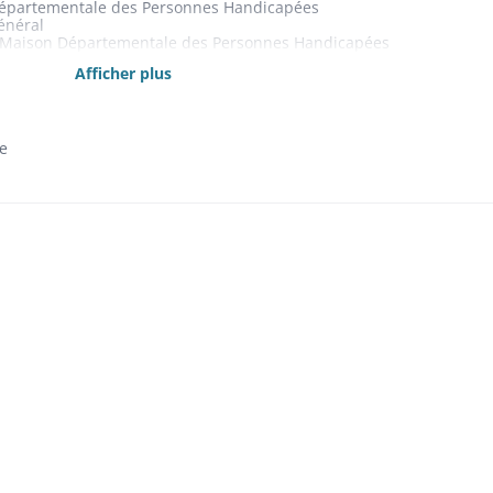
 Départementale des Personnes Handicapées
énéral
 : Maison Départementale des Personnes Handicapées
at Général
Afficher plus
le