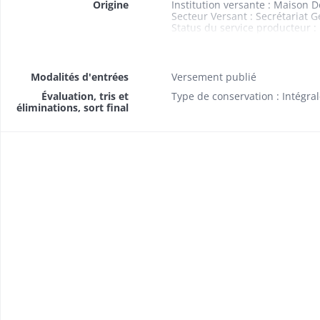
Origine
Institution versante : Maison
Secteur Versant : Secrétariat G
Status du service producteur
Service Producteur : Secrétari
Modalités d'entrées
Versement publié
Évaluation, tris et
Type de conservation : Intégra
éliminations, sort final