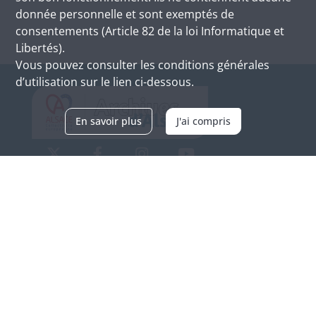
donnée personnelle et sont exemptés de
consentements (Article 82 de la loi Informatique et
Libertés).
Vous pouvez consulter les conditions générales
d’utilisation sur le lien ci-dessous.
En savoir plus
J'ai compris
Archives d'Alsace - Site de Colmar
Bâtiment M / Cité administrative
3, rue Fleischhauer
F-68026 COLMAR
(+33) 3 89 21 97 00
Nous contacter