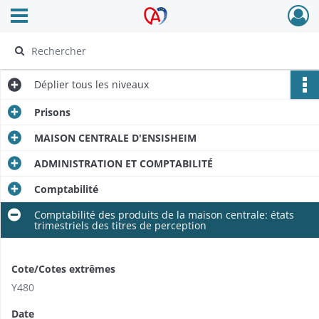
Ouvrir le menu déroulant
Archives Alsace - Colmar
Déplier
tous les niveaux
Prisons
MAISON CENTRALE D'ENSISHEIM
ADMINISTRATION ET COMPTABILITÉ
Comptabilité
Comptabilité des produits de la maison centrale: états
trimestriels des titres de perception
Cote/Cotes extrêmes
Y480
Date