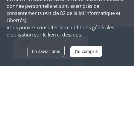
donnée personnelle et sont exemptés de
consentements (Article 82 de la loi Informatique et
Libertés).
Vous pouvez consulter les conditions générales
d’utilisation sur le lien ci-dessous.
En savoir plus
J'ai compris
Archives d'Alsace - Site de Colmar
Bâtiment M / Cité administrative
3, rue Fleischhauer
F-68026 COLMAR
(+33) 3 89 21 97 00
Nous contacter