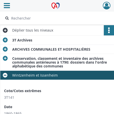
Ouvrir le menu déroulant
Archives Alsace - Colmar
Déplier
tous les niveaux
3T Archives
ARCHIVES COMMUNALES ET HOSPITALIÈRES
Conservation, classement et inventaire des archives
communales antérieures à 1790: dossiers dans l'ordre
alphabétique des communes
Wintzenheim et Issenheim
Cote/Cotes extrêmes
3T141
Date
1860-1865