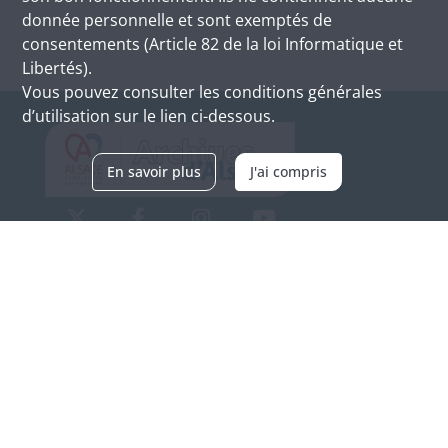
donnée personnelle et sont exemptés de
consentements (Article 82 de la loi Informatique et
Libertés).
Vous pouvez consulter les conditions générales
d’utilisation sur le lien ci-dessous.
En savoir plus
J'ai compris
Archives d'Alsace - Site de Colmar
Bâtiment M / Cité administrative
3, rue Fleischhauer
F-68026 COLMAR
(+33) 3 89 21 97 00
Nous contacter