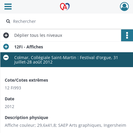
Ouvrir le menu déroulant
Archives Alsace - Colmar
Déplier
tous les niveaux
12Fi - Affiches
Colmar, Collégiale Saint-Martin : Festival d'orgue, 31
juillet-28 août 2012
Cote/Cotes extrêmes
12 Fi993
Date
2012
Description physique
Affiche couleur; 29,6x41,8; SAEP Arts graphiques, Ingersheim