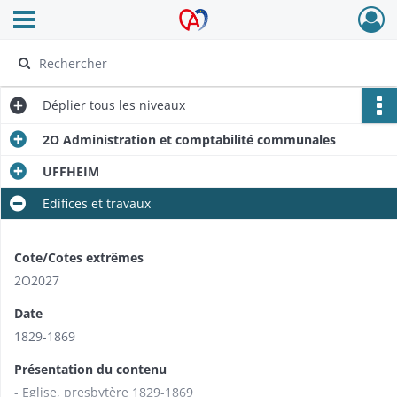
Ouvrir le menu déroulant
Archives Alsace - Colmar
Déplier
tous les niveaux
2O Administration et comptabilité communales
UFFHEIM
Edifices et travaux
Cote/Cotes extrêmes
2O2027
Date
1829-1869
Présentation du contenu
- Eglise, presbytère 1829-1869