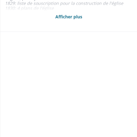
1829: liste de souscription pour la construction de l'église
1830: 4 plans de l'église
- Maison commune et d'école 1836-1864
Afficher plus
- Fontaines 1853-1866
1856: liste de souscription