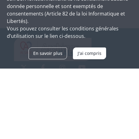
donnée personnelle et sont exemptés de
consentements (Article 82 de la loi Informatique et
Libertés).
Vous pouvez consulter les conditions générales
d’utilisation sur le lien ci-dessous.
En savoir plus
J'ai compris
Archives d'Alsace - Site de Colmar
Bâtiment M / Cité administrative
3, rue Fleischhauer
F-68026 COLMAR
(+33) 3 89 21 97 00
Nous contacter