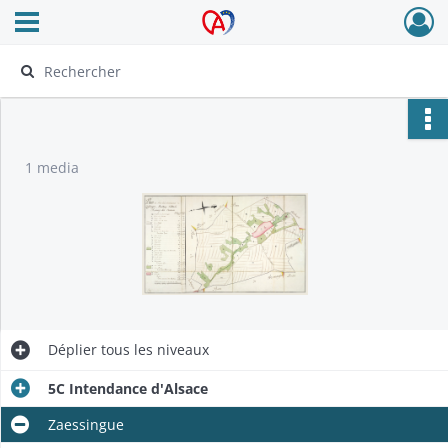
Ouvrir le menu déroulant
Archives Alsace - Colmar
1 media
Déplier
tous les niveaux
5C Intendance d'Alsace
Zaessingue