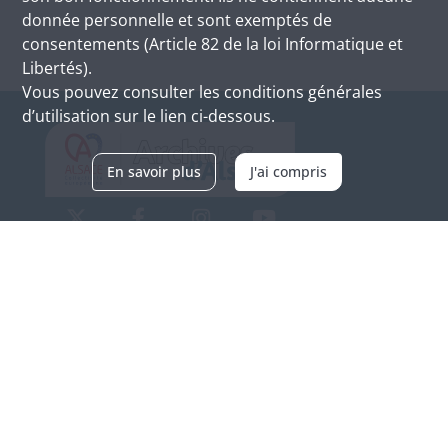
donnée personnelle et sont exemptés de
consentements (Article 82 de la loi Informatique et
Libertés).
Vous pouvez consulter les conditions générales
d’utilisation sur le lien ci-dessous.
En savoir plus
J'ai compris
Archives d'Alsace - Site de Colmar
Bâtiment M / Cité administrative
3, rue Fleischhauer
F-68026 COLMAR
(+33) 3 89 21 97 00
Nous contacter