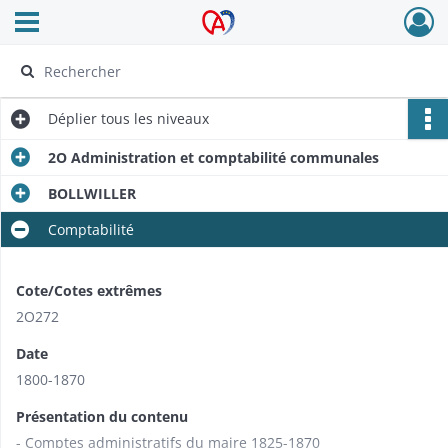
Ouvrir le menu déroulant
Archives Alsace - Colmar
Déplier
tous les niveaux
2O Administration et comptabilité communales
BOLLWILLER
Comptabilité
Cote/Cotes extrêmes
2O272
Date
1800-1870
Présentation du contenu
- Comptes administratifs du maire 1825-1870