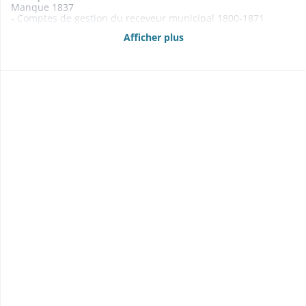
Manque 1837
- Comptes de gestion du receveur municipal 1800-1871
Manquent 1815-1824
Afficher plus
- Budgets 1841, 1861-1869