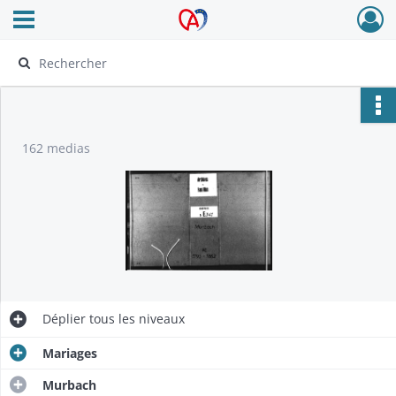
Ouvrir le menu déroulant
Archives Alsace - Colmar
162 medias
Déplier
tous les niveaux
Mariages
Murbach