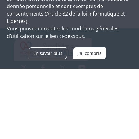
donnée personnelle et sont exemptés de
consentements (Article 82 de la loi Informatique et
Libertés).
Vous pouvez consulter les conditions générales
d’utilisation sur le lien ci-dessous.
En savoir plus
J'ai compris
Archives d'Alsace - Site de Colmar
Bâtiment M / Cité administrative
3, rue Fleischhauer
F-68026 COLMAR
(+33) 3 89 21 97 00
Nous contacter