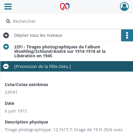
Ouvrir le menu déroulant
Archives Alsace - Colmar
Déplier
tous les niveaux
22Fi - Tirages photographiques de l'album
Woehling/Schlund/André sur 1914-1918 et la
Libération en 1945
[Procession de la Fête-Dieu.]
Cote/Cotes extrêmes
22Fi91
Date
6 juin 1915
Description physique
Tirage photographique; 12,7x17,7; tirage de 19 Fi 35/6 vues