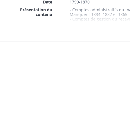
Date
1799-1870
Présentation du
- Comptes administratifs du m
contenu
Manquent 1834, 1837 et 1865
- Comptes de gestion du recev
Manquent 1815-1824
- Budgets 1861-1869