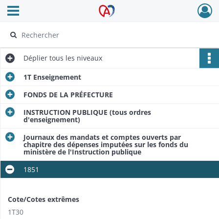
Ouvrir le menu déroulant
Archives Alsace - Colmar
Déplier
tous les niveaux
1T Enseignement
FONDS DE LA PRÉFECTURE
INSTRUCTION PUBLIQUE (tous ordres
d'enseignement)
Journaux des mandats et comptes ouverts par
chapitre des dépenses imputées sur les fonds du
ministère de l'Instruction publique
1851
Cote/Cotes extrêmes
1T30