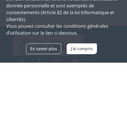
donnée personnelle et sont exemptés de
consentements (Article 82 de la loi Informatique et
Libertés).
Vous pouvez consulter les conditions générales
d’utilisation sur le lien ci-dessous.
En savoir plus
J'ai compris
Archives d'Alsace - Site de Colmar
Bâtiment M / Cité administrative
3, rue Fleischhauer
F-68026 COLMAR
(+33) 3 89 21 97 00
Nous contacter