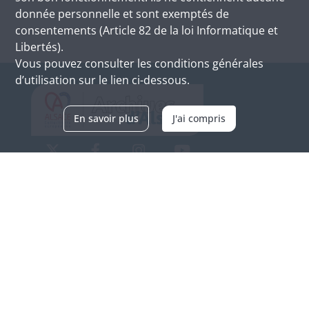
donnée personnelle et sont exemptés de
consentements (Article 82 de la loi Informatique et
Libertés).
Vous pouvez consulter les conditions générales
d’utilisation sur le lien ci-dessous.
En savoir plus
J'ai compris
Archives d'Alsace - Site de Colmar
Bâtiment M / Cité administrative
3, rue Fleischhauer
F-68026 COLMAR
(+33) 3 89 21 97 00
Nous contacter