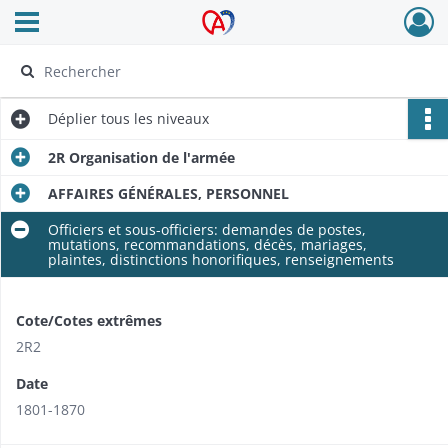
Ouvrir le menu déroulant
Archives Alsace - Colmar
Déplier
tous les niveaux
2R Organisation de l'armée
AFFAIRES GÉNÉRALES, PERSONNEL
Officiers et sous-officiers: demandes de postes,
mutations, recommandations, décès, mariages,
plaintes, distinctions honorifiques, renseignements
Cote/Cotes extrêmes
2R2
Date
1801-1870