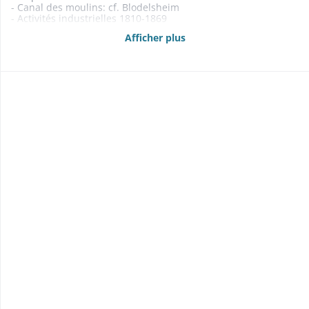
- Canal des moulins: cf. Blodelsheim
- Activités industrielles 1810-1869
- Carrière 1811
Afficher plus