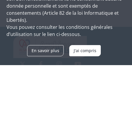
donnée personnelle et sont exemptés de
consentements (Article 82 de la loi Informatique et
Libertés).
Vous pouvez consulter les conditions générales
d’utilisation sur le lien ci-dessous.
En savoir plus
J'ai compris
Archives d'Alsace - Site de Colmar
Bâtiment M / Cité administrative
3, rue Fleischhauer
F-68026 COLMAR
(+33) 3 89 21 97 00
Nous contacter