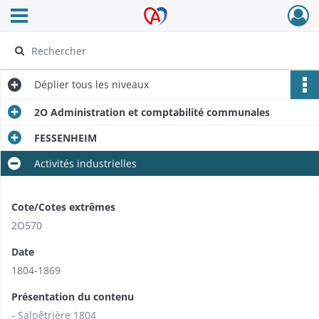
Ouvrir le menu déroulant
Archives Alsace - Colmar
Déplier
tous les niveaux
2O Administration et comptabilité communales
FESSENHEIM
Activités industrielles
Cote/Cotes extrêmes
2O570
Date
1804-1869
Présentation du contenu
- Salpêtrière 1804