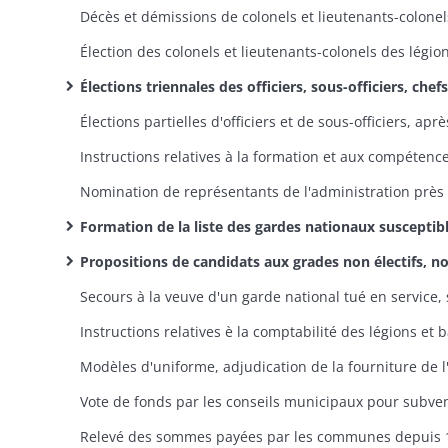
Élection des colonels et lieutenants-colonels des légio
Élections triennales des officiers, sous-officiers, chefs de bataillon et porte-drapeau des bataillons, ainsi que des candidats aux grades de colonels et lieutenants-colonels des 
Formation de la liste des gardes nationaux susceptibles de faire partie du jury de révision, procès-verbaux de tirage au sort semestriel et installation des jurys de
Propositions de candidats aux grades non électifs, nominations, installations, mutations, démis