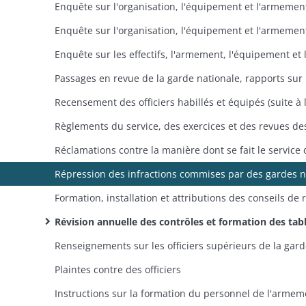
Révision annuelle des contrôles et formation des tableaux des citoyens mobilisables, radiation des étrangers indûment inscrits, demandes en radiation des contrôles, réclamations contre des 
Plaintes contre des officiers