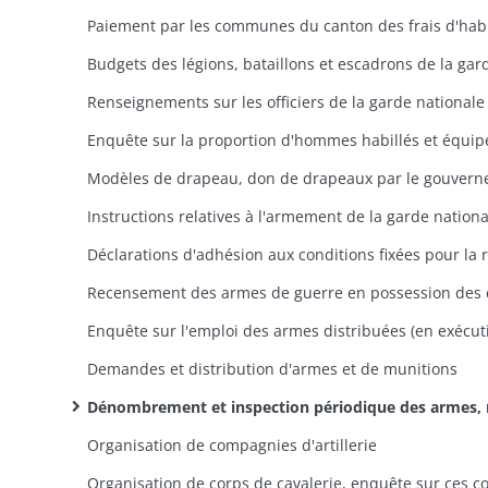
Demandes et distribution d'armes et de munitions
Dénombrement et inspection périodique des armes, motifs de non-présentation, remboursement à l'État du prix des armes perdues, réparation de celles en mauvais état, réintégration de celles sans emploi dans les a
Organisation de compagnies d'artillerie
Organisation de corps de cavalerie, enquête sur ces c