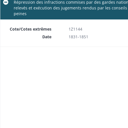
Répression des infractions commises par des gardes nation
relevés et exécution des jugements rendus par les conseils
peines
Cote/Cotes extrêmes
1Z1144
Date
1831-1851