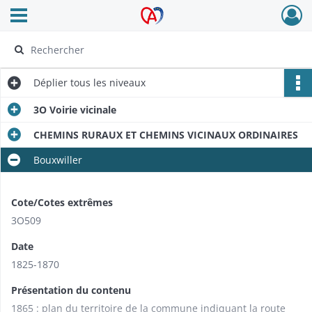
Ouvrir le menu déroulant
Archives Alsace - Colmar
Déplier
tous les niveaux
3O Voirie vicinale
CHEMINS RURAUX ET CHEMINS VICINAUX ORDINAIRES
Bouxwiller
Cote/Cotes extrêmes
3O509
Date
1825-1870
Présentation du contenu
1865 : plan du territoire de la commune indiquant la route