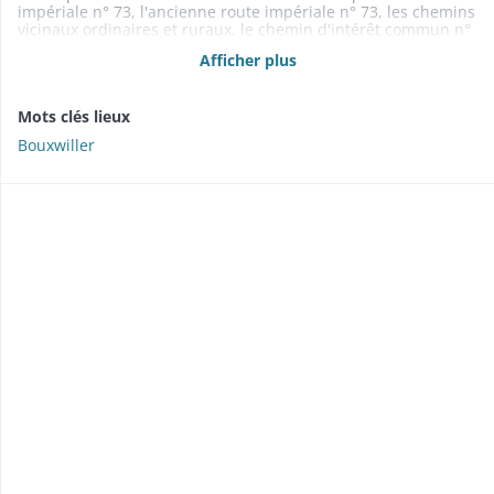
impériale n° 73, l'ancienne route impériale n° 73, les chemins
vicinaux ordinaires et ruraux, le chemin d'intérêt commun n°
23 (plan n° 3 O 82)
Afficher plus
Mots clés lieux
Bouxwiller