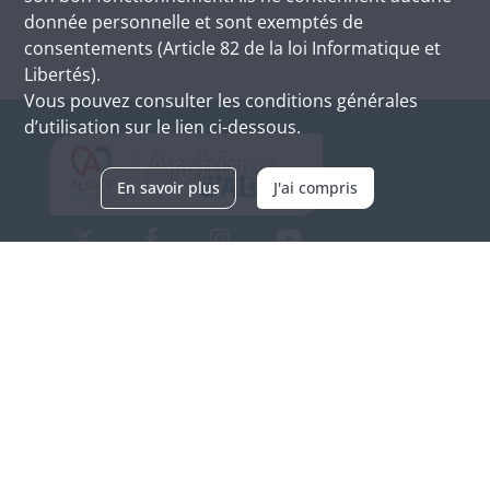
donnée personnelle et sont exemptés de
consentements (Article 82 de la loi Informatique et
Libertés).
Vous pouvez consulter les conditions générales
d’utilisation sur le lien ci-dessous.
En savoir plus
J'ai compris
Archives d'Alsace - Site de Colmar
Bâtiment M / Cité administrative
3, rue Fleischhauer
F-68026 COLMAR
(+33) 3 89 21 97 00
Nous contacter