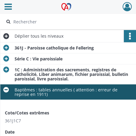
Ouvrir le menu déroulant
Archives Alsace - Colmar
Déplier
tous les niveaux
361J - Paroisse catholique de Fellering
Série C : Vie paroissiale
1C : Administration des sacrements, registres de
catholicité, Liber animarum, fichier paroissial, bulletin
paroissial, livre paroissial.
Baptêmes : tables annuelles ( attention : erreur de
reprise en 1911)
Cote/Cotes extrêmes
361J1C7
Date