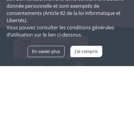
donnée personnelle et sont exemptés de
consentements (Article 82 de la loi Informatique et
Libertés).
Vous pouvez consulter les conditions générales
d’utilisation sur le lien ci-dessous.
En savoir plus
J'ai compris
Archives d'Alsace - Site de Colmar
Bâtiment M / Cité administrative
3, rue Fleischhauer
F-68026 COLMAR
(+33) 3 89 21 97 00
Nous contacter