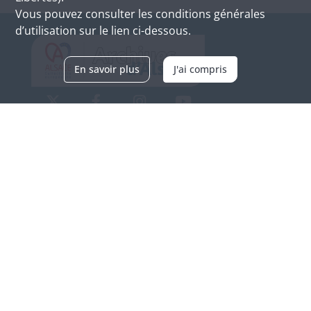
Vous pouvez consulter les conditions générales
d’utilisation sur le lien ci-dessous.
En savoir plus
J'ai compris
Archives d'Alsace - Site de Colmar
Bâtiment M / Cité administrative
3, rue Fleischhauer
F-68026 COLMAR
(+33) 3 89 21 97 00
Nous contacter
Horaires d'ouverture