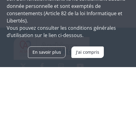
donnée personnelle et sont exemptés de
consentements (Article 82 de la loi Informatique et
Libertés).
Vous pouvez consulter les conditions générales
d’utilisation sur le lien ci-dessous.
En savoir plus
J'ai compris
Archives d'Alsace - Site de Colmar
Bâtiment M / Cité administrative
3, rue Fleischhauer
F-68026 COLMAR
(+33) 3 89 21 97 00
Nous contacter