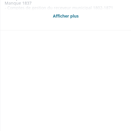
Manque 1837
- Comptes de gestion du receveur municipal 1802-1871
Manquent 1815-1824
Afficher plus
- Budgets 1861-1869