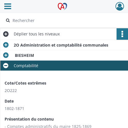
Ouvrir le menu déroulant
Archives Alsace - Colmar
Déplier
tous les niveaux
2O Administration et comptabilité communales
BIESHEIM
Comptabilité
Cote/Cotes extrêmes
2O222
Date
1802-1871
Présentation du contenu
- Comptes administratifs du maire 1825-1869