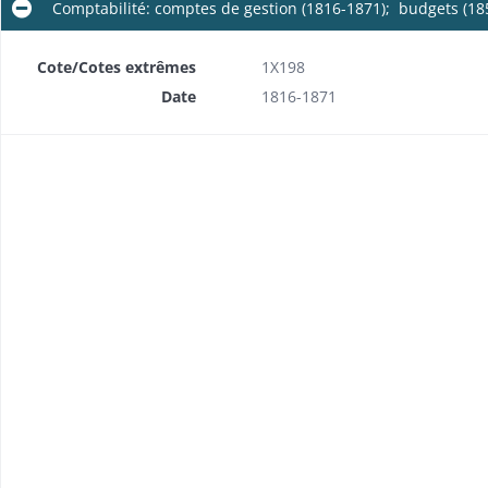
Comptabilité: comptes de gestion (1816-1871); budgets (18
Cote/Cotes extrêmes
1X198
Date
1816-1871