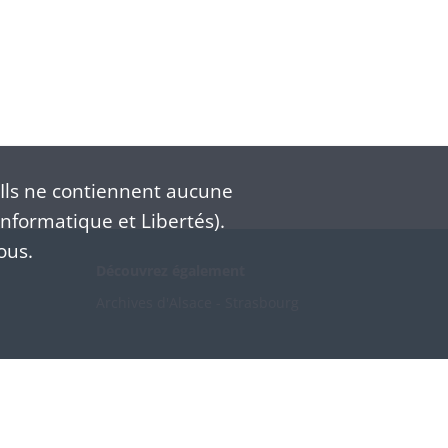
Ils ne contiennent aucune
nformatique et Libertés).
ous.
Découvrez également
Archives d'Alsace - Strasbourg