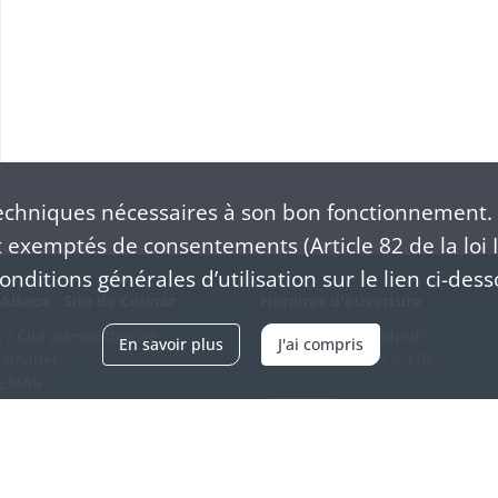
chniques nécessaires à son bon fonctionnement. 
exemptés de consentements (Article 82 de la loi I
nditions générales d’utilisation sur le lien ci-dess
Alsace - Site de Colmar
Horaires d'ouverture
/ Cité administrative
Du mardi au vendredi
En savoir plus
J'ai compris
schhauer
en continu de 9h à 17h
OLMAR
89 21 97 00
Venir
ntacter