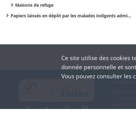
Maisons de refuge
Papiers laissés en dépôt par les malades indigents admis à l’hôpital de Colmar
Ce site utilise des
cookies
te
donnée personnelle et sont 
Vous pouvez consulter les co
Archives d'
Bâtiment M 
3, rue Flei
F-68026 C
(+33) 3 
Nous co