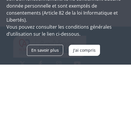
donnée personnelle et sont exemptés de
consentements (Article 82 de la loi Informatique et
Libertés).
Vous pouvez consulter les conditions générales
d’utilisation sur le lien ci-dessous.
En savoir plus
J'ai compris
Archives d'Alsace - Site de Colmar
Bâtiment M / Cité administrative
3, rue Fleischhauer
F-68026 COLMAR
(+33) 3 89 21 97 00
Nous contacter