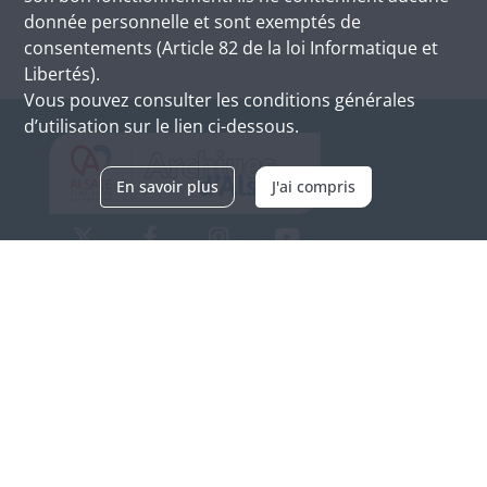
donnée personnelle et sont exemptés de
consentements (Article 82 de la loi Informatique et
Libertés).
Vous pouvez consulter les conditions générales
d’utilisation sur le lien ci-dessous.
En savoir plus
J'ai compris
Archives d'Alsace - Site de Colmar
Bâtiment M / Cité administrative
3, rue Fleischhauer
F-68026 COLMAR
(+33) 3 89 21 97 00
Nous contacter