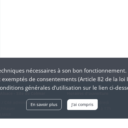
chniques nécessaires à son bon fonctionnement. 
exemptés de consentements (Article 82 de la loi I
nditions générales d’utilisation sur le lien ci-dess
Alsace - Site de Colmar
Horaires d'ouverture
/ Cité administrative
Du mardi au vendredi
En savoir plus
J'ai compris
schhauer
en continu de 9h à 17h
OLMAR
89 21 97 00
Venir