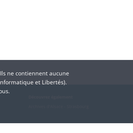
Ils ne contiennent aucune
nformatique et Libertés).
ous.
Découvrez également
Archives d'Alsace - Strasbourg