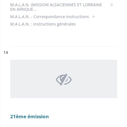
M.A.L.A.N. (MISSION ALSACIENNES ET LORRAINE
EN AFRIQUE...
M.A.L.A.N. - Correspondance-instructions
M.A.L.A.N. : instructions générales
ésultat n°
14
21ème émission