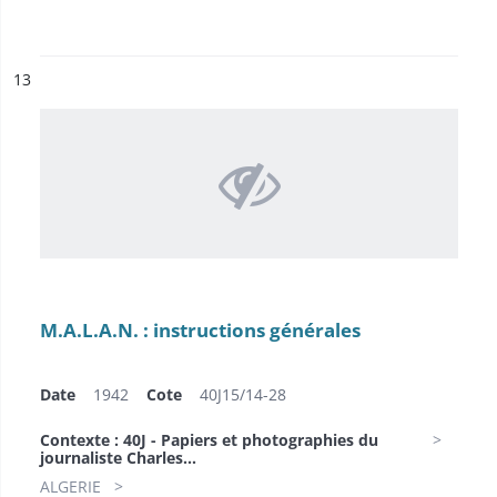
ésultat n°
13
M.A.L.A.N. : instructions générales
Date
1942
Cote
40J15/14-28
Contexte : 40J - Papiers et photographies du
journaliste Charles...
ALGERIE