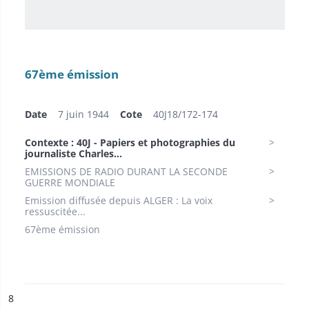
67ème émission
Date
7 juin 1944
Cote
40J18/172-174
Contexte : 40J - Papiers et photographies du
journaliste Charles...
EMISSIONS DE RADIO DURANT LA SECONDE
GUERRE MONDIALE
Emission diffusée depuis ALGER : La voix
ressuscitée...
67ème émission
ésultat n°
8