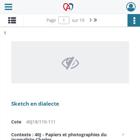
Ouvrir le menu déroulant
Archives Alsace - Colmar
Page suivante : 1/19
Dernière page
Page
sur 19
ésultat n°
1
Sketch en dialecte
Cote
40J18/110-111
Contexte : 40J - Papiers et photographies du
journaliste Charles...