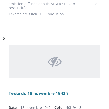
Emission diffusée depuis ALGER : La voix
ressuscitée...
147ème émission
Conclusion
ésultat n°
5
Texte du 18 novembre 1942 ?
Date
18 novembre 1942
Cote
40J19/1-3