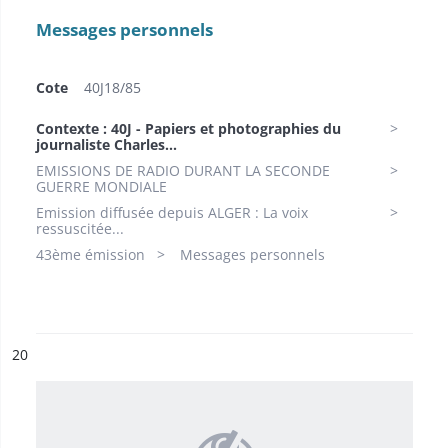
Messages personnels
Cote
40J18/85
Contexte : 40J - Papiers et photographies du
journaliste Charles...
EMISSIONS DE RADIO DURANT LA SECONDE
GUERRE MONDIALE
Emission diffusée depuis ALGER : La voix
ressuscitée...
43ème émission
Messages personnels
ésultat n°
20