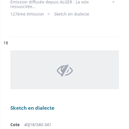
Emission diffusée depuis ALGER : La voix
ressuscitée...
127ème émission
Sketch en dialecte
ésultat n°
18
Sketch en dialecte
Cote
40J18/340-341