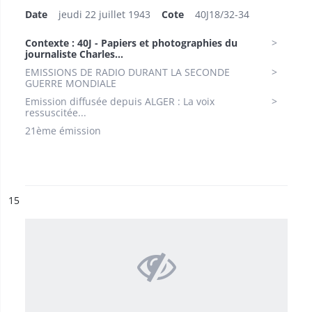
Date
jeudi 22 juillet 1943
Cote
40J18/32-34
Contexte : 40J - Papiers et photographies du
journaliste Charles...
EMISSIONS DE RADIO DURANT LA SECONDE
GUERRE MONDIALE
Emission diffusée depuis ALGER : La voix
ressuscitée...
21ème émission
ésultat n°
15