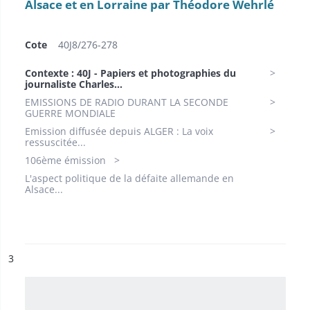
Alsace et en Lorraine par Théodore Wehrlé
Cote
40J8/276-278
Contexte : 40J - Papiers et photographies du
journaliste Charles...
EMISSIONS DE RADIO DURANT LA SECONDE
GUERRE MONDIALE
Emission diffusée depuis ALGER : La voix
ressuscitée...
106ème émission
L'aspect politique de la défaite allemande en
Alsace...
ésultat n°
3