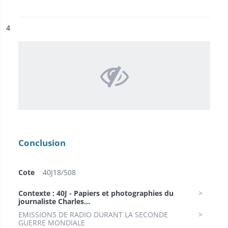
ésultat n°
4
Conclusion
Cote
40J18/508
Contexte : 40J - Papiers et photographies du
journaliste Charles...
EMISSIONS DE RADIO DURANT LA SECONDE
GUERRE MONDIALE