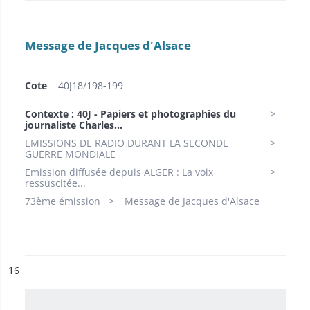
Message de Jacques d'Alsace
Cote
40J18/198-199
Contexte : 40J - Papiers et photographies du
journaliste Charles...
EMISSIONS DE RADIO DURANT LA SECONDE
GUERRE MONDIALE
Emission diffusée depuis ALGER : La voix
ressuscitée...
73ème émission
Message de Jacques d'Alsace
ésultat n°
16