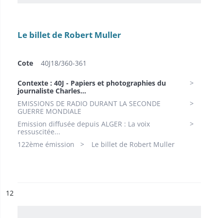
Le billet de Robert Muller
Cote
40J18/360-361
Contexte : 40J - Papiers et photographies du
journaliste Charles...
EMISSIONS DE RADIO DURANT LA SECONDE
GUERRE MONDIALE
Emission diffusée depuis ALGER : La voix
ressuscitée...
122ème émission
Le billet de Robert Muller
ésultat n°
12