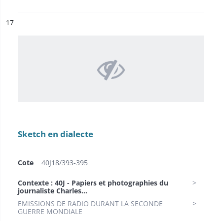
ésultat n°
17
Sketch en dialecte
Cote
40J18/393-395
Contexte : 40J - Papiers et photographies du
journaliste Charles...
EMISSIONS DE RADIO DURANT LA SECONDE
GUERRE MONDIALE