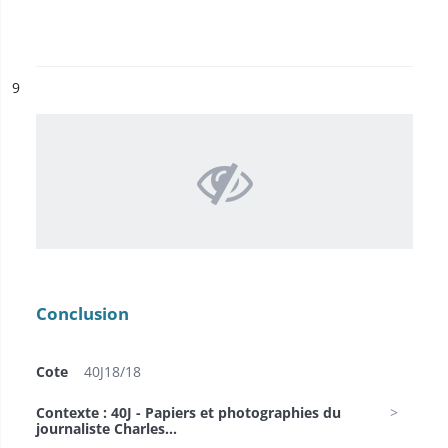
ésultat n°
9
Conclusion
Cote
40J18/18
Contexte : 40J - Papiers et photographies du
journaliste Charles...