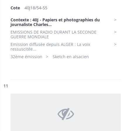
Cote
40J18/54-55
Contexte : 40J - Papiers et photographies du
journaliste Charles...
EMISSIONS DE RADIO DURANT LA SECONDE
GUERRE MONDIALE
Emission diffusée depuis ALGER : La voix
ressuscitée...
32ème émission
Sketch en alsacien
ésultat n°
11